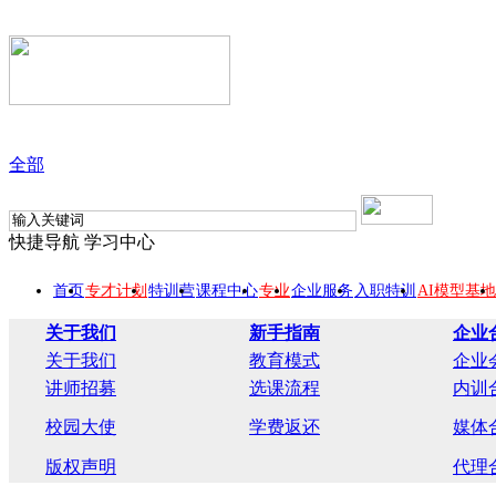
全部
快捷导航
学习中心
首页
专才计划
特训营
课程中心
专业
企业服务
入职特训
AI模型基地
关于我们
新手指南
企业
关于我们
教育模式
企业
讲师招募
选课流程
内训
校园大使
学费返还
媒体
版权声明
代理