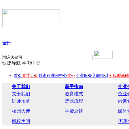
全部
快捷导航
学习中心
首页
专才计划
特训营
课程中心
专业
企业服务
入职特训
AI模型基地
关于我们
新手指南
企业
关于我们
教育模式
企业
讲师招募
选课流程
内训
校园大使
学费返还
媒体
版权声明
代理