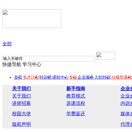
全部
快捷导航
学习中心
首页
专才计划
特训营
课程中心
专业
企业服务
入职特训
AI模型基地
关于我们
新手指南
企业
关于我们
教育模式
企业
讲师招募
选课流程
内训
校园大使
学费返还
媒体
版权声明
代理