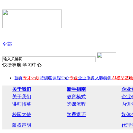
全部
快捷导航
学习中心
首页
专才计划
特训营
课程中心
专业
企业服务
入职特训
AI模型基地
关于我们
新手指南
企业
关于我们
教育模式
企业
讲师招募
选课流程
内训
校园大使
学费返还
媒体
版权声明
代理