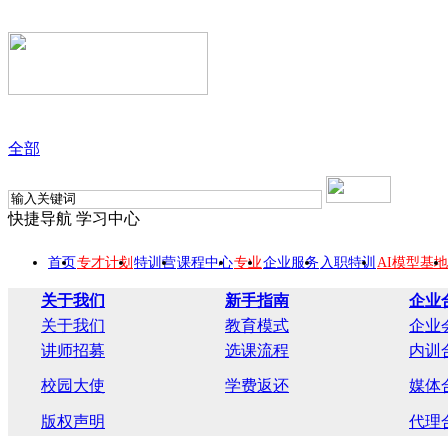
全部
快捷导航
学习中心
首页
专才计划
特训营
课程中心
专业
企业服务
入职特训
AI模型基地
关于我们
新手指南
企业
关于我们
教育模式
企业
讲师招募
选课流程
内训
校园大使
学费返还
媒体
版权声明
代理