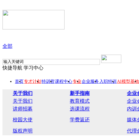
全部
快捷导航
学习中心
首页
专才计划
特训营
课程中心
专业
企业服务
入职特训
AI模型基地
关于我们
新手指南
企业
关于我们
教育模式
企业
讲师招募
选课流程
内训
校园大使
学费返还
媒体
版权声明
代理