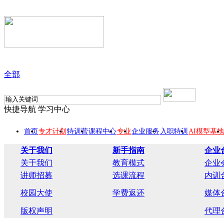
全部
快捷导航
学习中心
首页
专才计划
特训营
课程中心
专业
企业服务
入职特训
AI模型基地
关于我们
新手指南
企业
关于我们
教育模式
企业
讲师招募
选课流程
内训
校园大使
学费返还
媒体
版权声明
代理