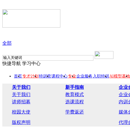
全部
快捷导航
学习中心
首页
专才计划
特训营
课程中心
专业
企业服务
入职特训
AI模型基地
关于我们
新手指南
企业
关于我们
教育模式
企业
讲师招募
选课流程
内训
校园大使
学费返还
媒体
版权声明
代理