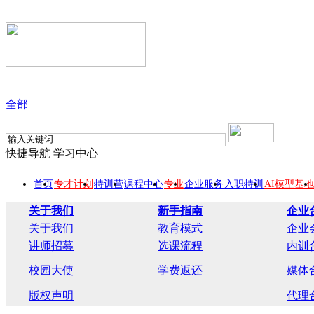
全部
快捷导航
学习中心
首页
专才计划
特训营
课程中心
专业
企业服务
入职特训
AI模型基地
关于我们
新手指南
企业
关于我们
教育模式
企业
讲师招募
选课流程
内训
校园大使
学费返还
媒体
版权声明
代理