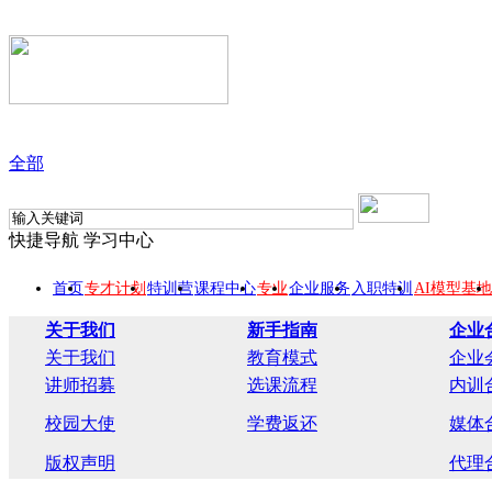
全部
快捷导航
学习中心
首页
专才计划
特训营
课程中心
专业
企业服务
入职特训
AI模型基地
关于我们
新手指南
企业
关于我们
教育模式
企业
讲师招募
选课流程
内训
校园大使
学费返还
媒体
版权声明
代理