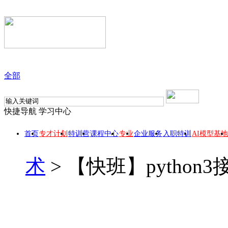
全部
快捷导航
学习中心
首页
专才计划
特训营
课程中心
专业
企业服务
入职特训
AI模型基地
术
>
【快班】pytho
【快班】python3接口自动化测试开发实战
此课程所属 【全栈程序猿】专业，报名专业套餐，